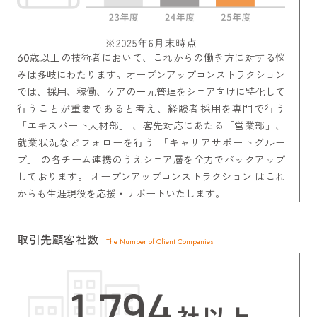
60歳以上の技術者において、これからの働き方に対する悩
みは多岐にわたります。オープンアップコンストラクション
では、採用、稼働、ケアの一元管理をシニア向けに特化して
行うことが重要であると考え、経験者採用を専門で行う
「エキスパート人材部」 、客先対応にあたる「営業部」、
就業状況などフォローを行う 「キャリアサポートグルー
プ」 の各チーム連携のうえシニア層を全力でバックアップ
しております。 オープンアップコンストラクション はこれ
からも生涯現役を応援・サポートいたします。
取引先顧客社数
The Number of Client Companies