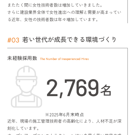
またたく間に女性技術者数は増加していきました。
さらに建設業界全体で女性進出への理解と需要が高まってい
る近年、女性の技術者数は年々増加しています。
#03
若い世代が成長できる環境づくり
未経験採用数
The Number of Inexperienced Hires
近年、現場の施工管理技術者の高齢化により、人材不足が深
刻化しています。