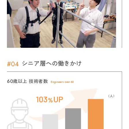
#04
シニア層への働きかけ
60歳以上 技術者数
Engineers over 60