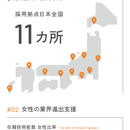
#02
女性の業界進出支援
在籍技術者数 女性比率
The Ratio of Female Engineers