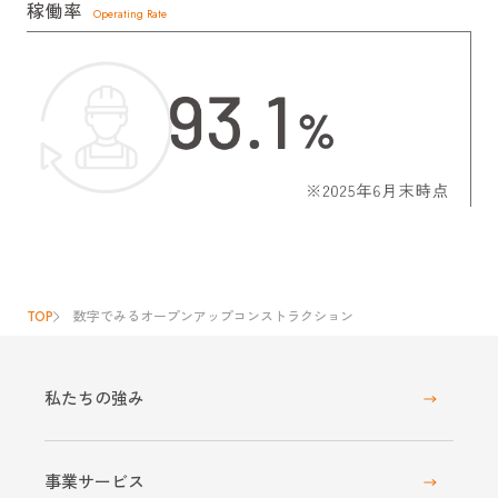
稼働率
Operating Rate
TOP
数字でみるオープンアップコンストラクション
私たちの強み
事業サービス