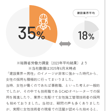
「建設業界＝男性」のイメージが非常に強かった時代から、
女性の採用も積極的に行ってまいりました。
当時、女性が働くのであれば事務職、といった考えが一般的
でしたが、その中でも技術職であるCADオペレーターでの採
用を推進したり、業界に先駆けて女性施工管理技術者の採用
も始めておりました。当初は、疑問の声も多くありました
が、実際に女性技術者の現場での活躍が認められ始めると、