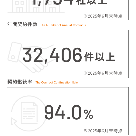
年間契約件数
The Number of Annual Contracts
契約継続率
The Contract Continuation Rate