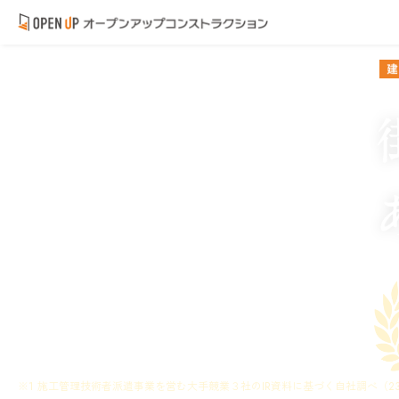
※1 施工管理技術者派遣事業を営む大手競業３社のIR資料に基づく自社調べ（23年